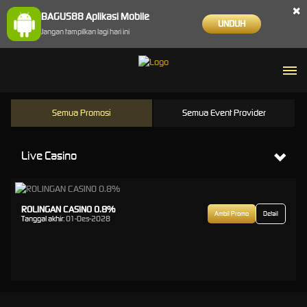
×
BAGUS88 Aplikasi Mobile
UNDUH
Jangan tampilkan lagi hari ini
Semua Promosi
Semua Event Provider
Live Casino
ROLINGAN CASINO 0.8%
Ambil Promo
Detail
Tanggal akhir:
01-Des-2028