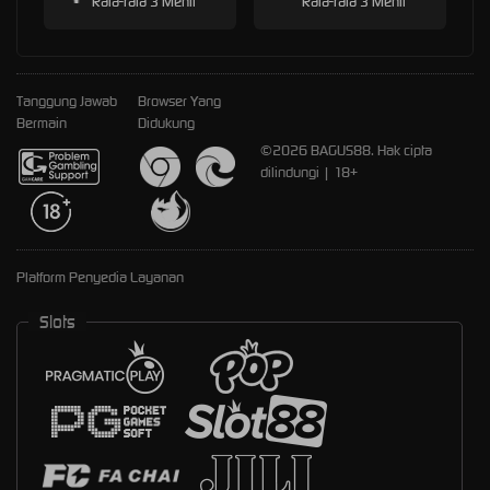
Rata-rata 3 Menit
Rata-rata 3 Menit
Tanggung Jawab
Browser Yang
Bermain
Didukung
©2026 BAGUS88. Hak cipta
dilindungi | 18+
Platform Penyedia Layanan
Slots