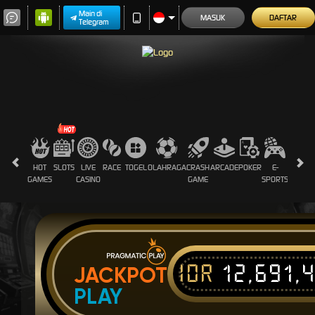
Main di
MASUK
DAFTAR
Telegram
HOT
SLOTS
LIVE
RACE
TOGEL
OLAHRAGA
CRASH
ARCADE
POKER
E-
SABUN
GAMES
CASINO
GAME
SPORTS
AYAM
IDR
12,691,
JACKPOT
PLAY