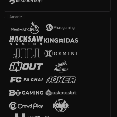
Arcade