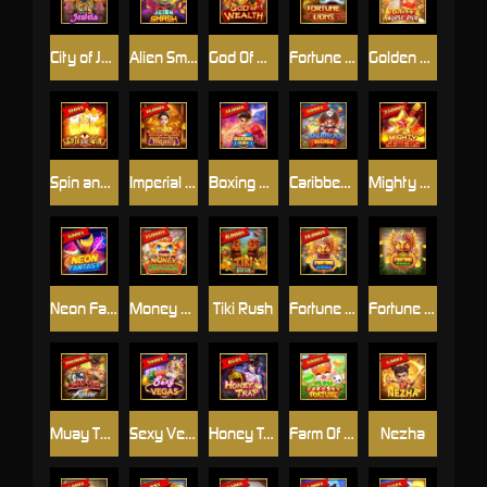
City of Jewels
Alien Smash
God Of Wealth
Fortune Lions
Golden Horse Ride
Spin and Win
Imperial Majesty
Boxing Fury
Caribbean Riches
Mighty Sevens
Neon Fantasy
Money Dragon
Tiki Rush
Fortune Jewels II
Fortune Jewels I
Muay Thai Fighter
Sexy Vegas
Honey Trap
Farm Of Fortune
Nezha