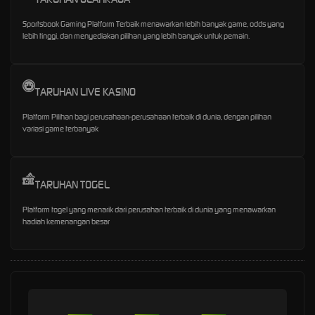
Sportsbook Gaming Platform Terbaik menawarkan lebih banyak game, odds yang
lebih tinggi, dan menyediakan pilihan yang lebih banyak untuk pemain.
TARUHAN LIVE KASINO
Platform Pilihan bagi perusahaan-perusahaan terbaik di dunia, dengan pilihan
variasi game terbanyak
TARUHAN TOGEL
Platform togel yang menarik dari perusahan terbaik di dunia yang menawarkan
hadiah kemenangan besar