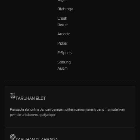
Olahraga
Crash
Game
Arcade
Poker
E-Sports
Sabung
Ayam
TARUHAN SLOT
Penyedia slot online dengan beragam pilihan game menarik yang memudahkan
pemain untuk mencapai jackpot
TARUHAN OLAHRAGA