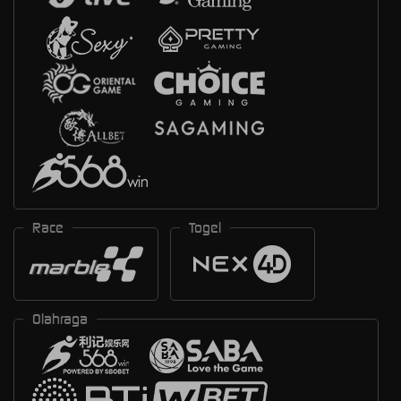
Race
Togel
Olahraga