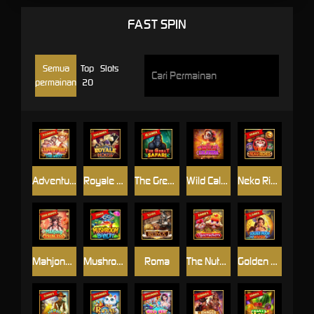
FAST SPIN
Semua
Top
Slots
permainan
20
Adventure To The West
Royale House
The Great Safari
Wild Calavera
Neko Riches
Mahjong Princess
Mushroom Bandit
Roma
The Nutcrackers
Golden Moon Empire