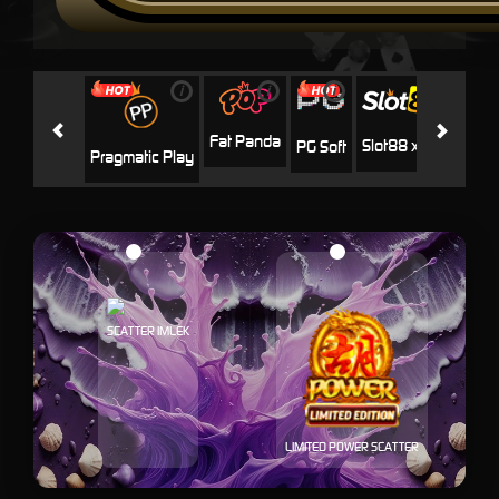
i
i
i
i
i
Facha
Fat Panda
Slot88 x PP
PG Soft
Pragmatic Play
SCATTER IMLEK
LIMITED POWER SCATTER