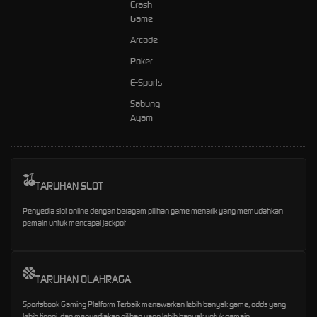
Crash
Game
Arcade
Poker
E-Sports
Sabung
Ayam
TARUHAN SLOT
Penyedia slot online dengan beragam pilihan game menarik yang memudahkan
pemain untuk mencapai jackpot
TARUHAN OLAHRAGA
Sportsbook Gaming Platform Terbaik menawarkan lebih banyak game, odds yang
lebih tinggi, dan menyediakan pilihan yang lebih banyak untuk pemain.