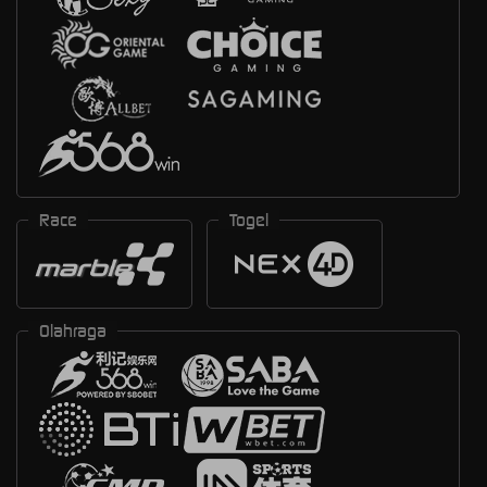
Race
Togel
Olahraga