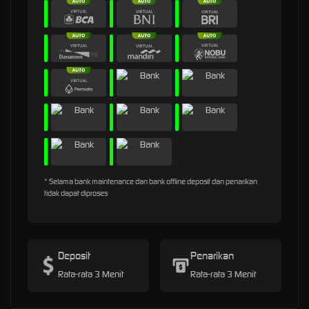
* Selama bank maintenance dan bank offline deposit dan penarikan
tidak dapat diproses
Deposit
Penarikan
Rata-rata 3 Menit
Rata-rata 3 Menit