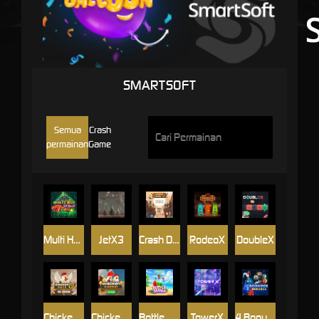
SMARTSOFT
Semua
Crash
permainan
Game
Multi Hot Wheel
JetX3
Crash Duel X
RodeoX
DoubleX
ChickenWays
Chicken Highway
Bottle Mania
TowerX
4 Bonuses Bonanza