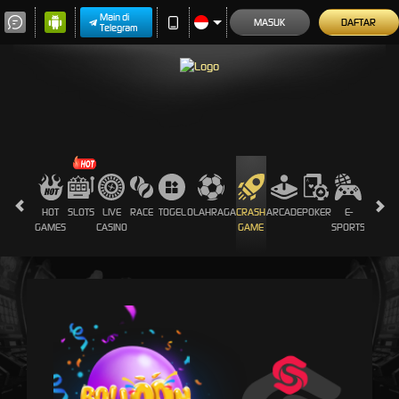
Main di
MASUK
DAFTAR
Telegram
HOT
SLOTS
LIVE
RACE
TOGEL
OLAHRAGA
CRASH
ARCADE
POKER
E-
SABUN
GAMES
CASINO
GAME
SPORTS
AYAM