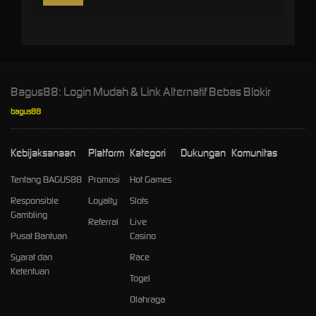
Bagus88: Login Mudah & Link Alternatif Bebas Blokir
bagus88
Kebijaksanaan
Platform
Kategori
Dukungan
Komunitas
Tentang BAGUS88
Promosi
Hot Games
Responsible
Loyalty
Slots
Gambling
Referral
Live
Pusat Bantuan
Casino
Syarat dan
Race
Ketentuan
Togel
Olahraga