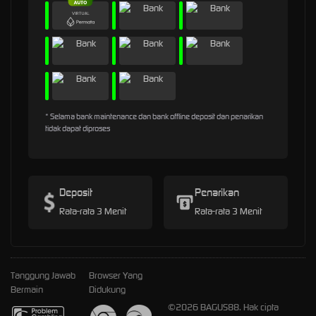
* Selama bank maintenance dan bank offline deposit dan penarikan
tidak dapat diproses
Deposit
Penarikan
Rata-rata 3 Menit
Rata-rata 3 Menit
Tanggung Jawab
Browser Yang
Bermain
Didukung
©2026 BAGUS88. Hak cipta