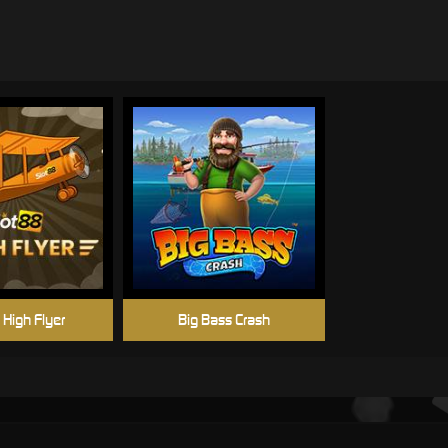
 High Flyer
Big Bass Crash