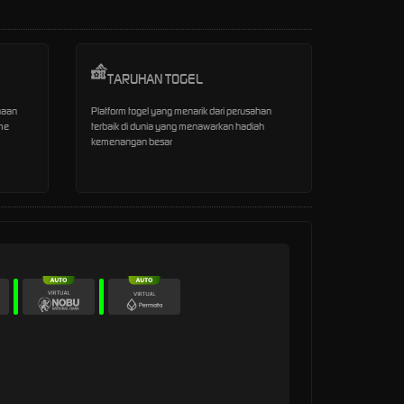
TARUHAN TOGEL
haan
Platform togel yang menarik dari perusahan
ame
terbaik di dunia yang menawarkan hadiah
kemenangan besar