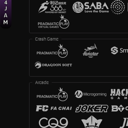
Crash Game
Arcade