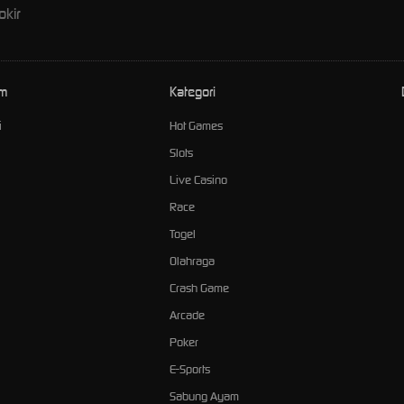
okir
rm
Kategori
i
Hot Games
Slots
Live Casino
Race
Togel
Olahraga
Crash Game
Arcade
Poker
E-Sports
Sabung Ayam