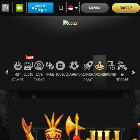
Main di
MASUK
DAFTAR
Telegram
HOT
SLOTS
LIVE
RACE
TOGEL
OLAHRAGA
CRASH
ARCADE
POKER
E-
SABUN
GAMES
CASINO
GAME
SPORTS
AYAM