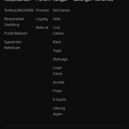
Tentang BAGUS88
Promosi
Hot Games
Responsible
Loyalty
Slots
Gambling
Referral
Live
Pusat Bantuan
Casino
Syarat dan
Race
Ketentuan
Togel
Olahraga
Crash
Game
Arcade
Poker
E-Sports
Sabung
Ayam