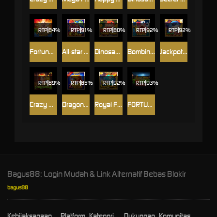
RTP
84%
RTP
91%
RTP
80%
RTP
92%
RTP
92%
Fortune King Jackpot
All-star Fishing
Dinosaur Tycoon
Bombing Fishing
Jackpot Fishing
RTP
89%
RTP
85%
RTP
92%
RTP
93%
Crazy Hunter 2
Dragon Treasure
Royal Fishing
FORTUNE ZOMBIE
Bagus88: Login Mudah & Link Alternatif Bebas Blokir
bagus88
Kebijaksanaan
Platform
Kategori
Dukungan
Komunitas