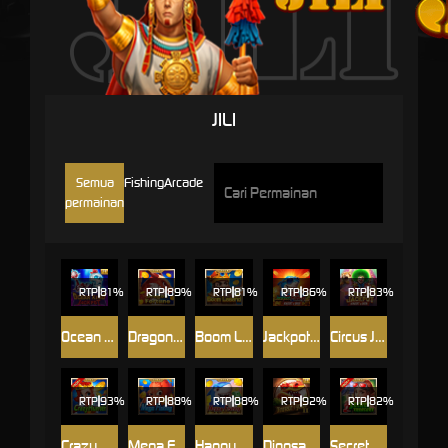
JILI
Semua
Fishing
Arcade
permainan
RTP
81%
RTP
89%
RTP
81%
RTP
86%
RTP
83%
Ocean King Jackpot
Dragon Fortune
Boom Legend
Jackpot Fishing 2
Circus Jackpot
RTP
93%
RTP
88%
RTP
88%
RTP
92%
RTP
82%
Crazy Hunter
Mega Fishing
Happy Fishing
Dinosaur Tycoon II
Secret Treasure