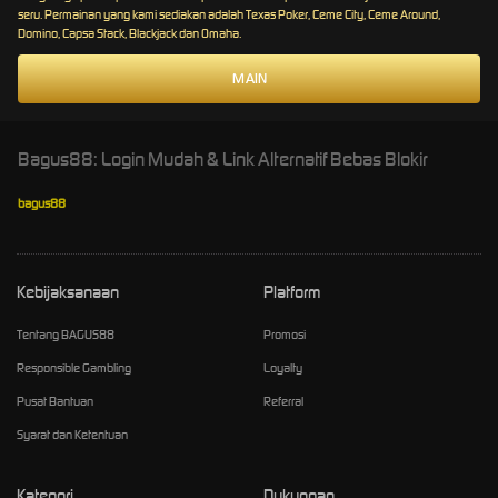
seru. Permainan yang kami sediakan adalah Texas Poker, Ceme City, Ceme Around,
Domino, Capsa Stack, Blackjack dan Omaha.
MAIN
Bagus88: Login Mudah & Link Alternatif Bebas Blokir
bagus88
Kebijaksanaan
Platform
Tentang BAGUS88
Promosi
Responsible Gambling
Loyalty
Pusat Bantuan
Referral
Syarat dan Ketentuan
Kategori
Dukungan