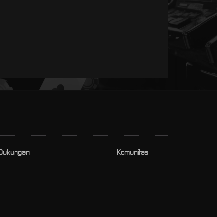
Dukungan
Komunitas