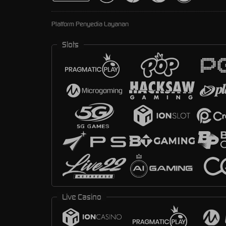
Platform Penyedia Layanan
Slots
Live Casino