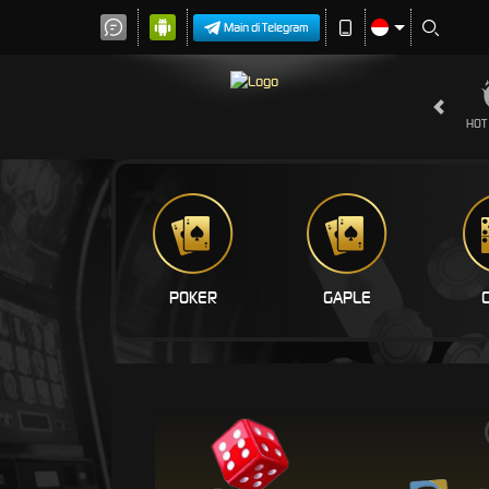
Main di Telegram
HOT
POKER
GAPLE