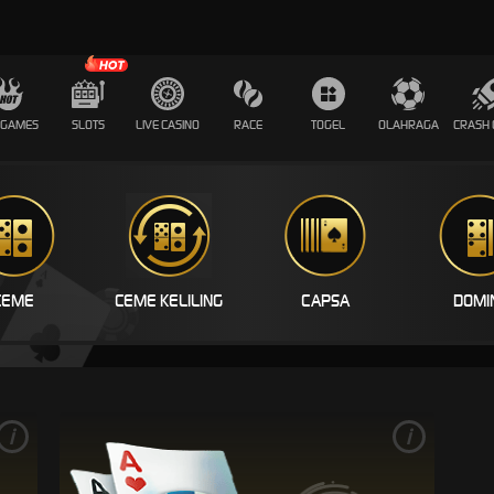
 GAMES
SLOTS
LIVE CASINO
RACE
TOGEL
OLAHRAGA
CRASH
CEME
CEME KELILING
CAPSA
DOMI
i
i