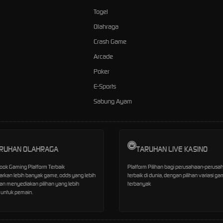
Togel
Olahraga
Crash Game
Arcade
Poker
E-Sports
Sabung Ayam
RUHAN OLAHRAGA
TARUHAN LIVE KASINO
ook Gaming Platform Terbaik
Platform Pilihan bagi perusahaan-perusa
kan lebih banyak game, odds yang lebih
terbaik di dunia, dengan pilihan variasi g
 dan menyediakan pilihan yang lebih
terbanyak
untuk pemain.