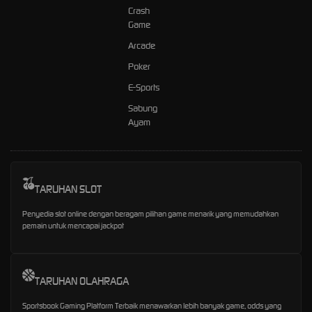
Crash
Game
Arcade
Poker
E-Sports
Sabung
Ayam
TARUHAN SLOT
Penyedia slot online dengan beragam pilihan game menarik yang memudahkan
pemain untuk mencapai jackpot
TARUHAN OLAHRAGA
Sportsbook Gaming Platform Terbaik menawarkan lebih banyak game, odds yang