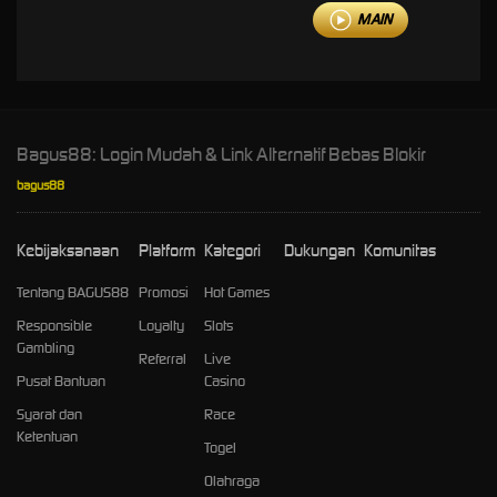
MAIN
Bagus88: Login Mudah & Link Alternatif Bebas Blokir
bagus88
Kebijaksanaan
Platform
Kategori
Dukungan
Komunitas
Tentang BAGUS88
Promosi
Hot Games
Responsible
Loyalty
Slots
Gambling
Referral
Live
Pusat Bantuan
Casino
Syarat dan
Race
Ketentuan
Togel
Olahraga