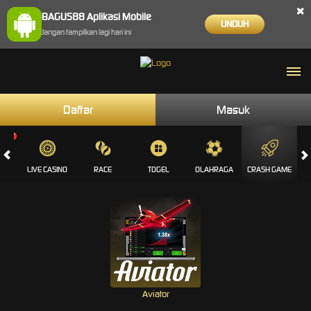
×
BAGUS88 Aplikasi Mobile
UNDUH
Jangan tampilkan lagi hari ini
Daftar
Masuk
S
LIVE CASINO
RACE
TOGEL
OLAHRAGA
CRASH GAME
Aviator