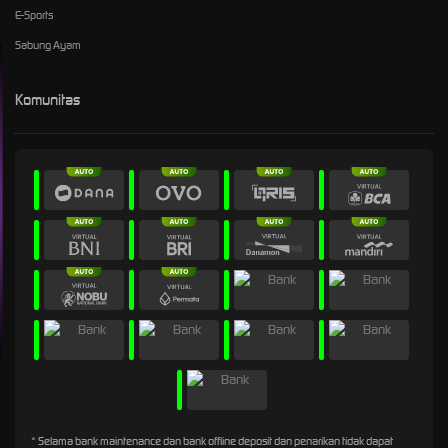
E-Sports
Sabung Ayam
Komunitas
* Selama bank maintenance dan bank offline deposit dan penarikan tidak dapat