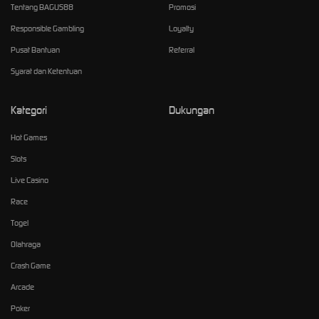
Tentang BAGUS88
Promosi
Responsible Gambling
Loyalty
Pusat Bantuan
Referral
Syarat dan Ketentuan
Kategori
Dukungan
Hot Games
Slots
Live Casino
Race
Togel
Olahraga
Crash Game
Arcade
Poker