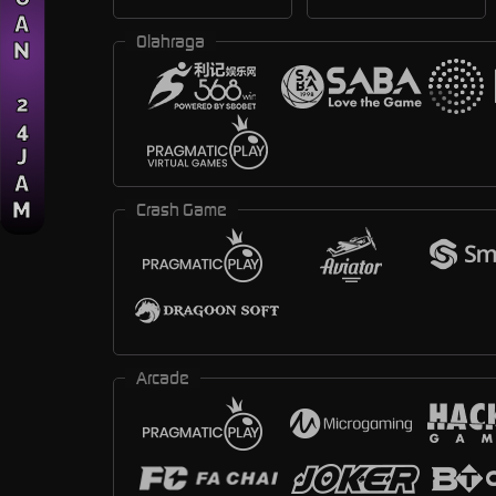
BANTUAN 24JAM
Olahraga
Crash Game
Arcade