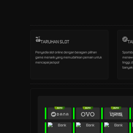
TARUHAN SLOT
TA
Penyedia slot online dengan beragam pilihan
Sportsb
game menarik yang memudahkan pemain untuk
menawar
mencapai jackpot
tinggi,
banyak 