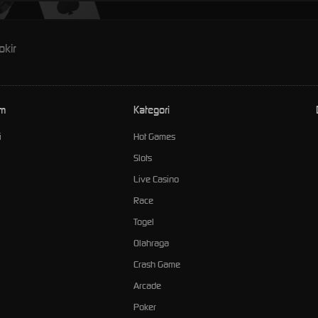
okir
rm
Kategori
i
Hot Games
Slots
Live Casino
Race
Togel
Olahraga
Crash Game
Arcade
Poker