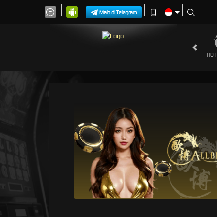
Main di Telegram
HOT