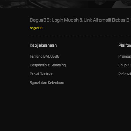
Bagus88: Login Mudah & Link Alternatif Bebas Bl
bagus88
Kebijaksanaan
Platfo
Tentang BAGUS88
Promos
Responsible Gambling
Loyalty
Pusat Bantuan
Referral
Syarat dan Ketentuan