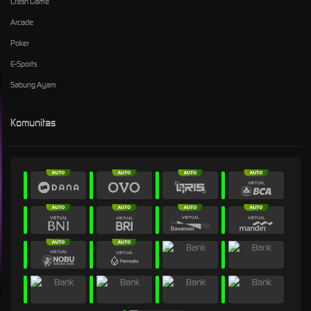
Crash Game
Arcade
Poker
E-Sports
Sabung Ayam
Komunitas