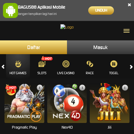
×
BAGUS88 Aplikasi Mobile
UNDUH
Jangan tampilkan lagi hari ini
Daftar
Masuk
HOT GAMES
SLOTS
LIVE CASINO
RACE
TOGEL
OL
i
i
i
Pragmatic Play
Nex4D
Jili