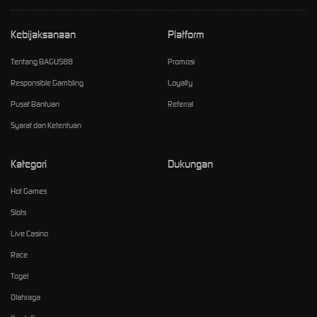
Kebijaksanaan
Platform
Tentang BAGUS88
Promosi
Responsible Gambling
Loyalty
Pusat Bantuan
Referral
Syarat dan Ketentuan
Kategori
Dukungan
Hot Games
Slots
Live Casino
Race
Togel
Olahraga