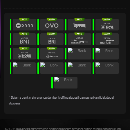
* Selama bank maintenance dan bank offline deposit dan penarikan tidak dapat
diproses
©2026 BAGUS88 menawarkan berbagai macam provider pilihan terbaik dan didukung