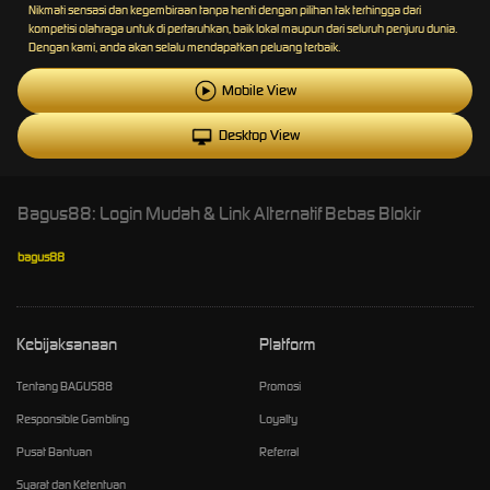
Nikmati sensasi dan kegembiraan tanpa henti dengan pilihan tak terhingga dari
kompetisi olahraga untuk di pertaruhkan, baik lokal maupun dari seluruh penjuru dunia.
Dengan kami, anda akan selalu mendapatkan peluang terbaik.
Mobile View
Desktop View
Bagus88: Login Mudah & Link Alternatif Bebas Blokir
bagus88
Kebijaksanaan
Platform
Tentang BAGUS88
Promosi
Responsible Gambling
Loyalty
Pusat Bantuan
Referral
Syarat dan Ketentuan