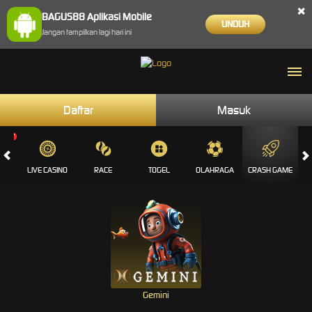
×
BAGUS88 Aplikasi Mobile
UNDUH
Jangan tampilkan lagi hari ini
Daftar
Masuk
S
LIVE CASINO
RACE
TOGEL
OLAHRAGA
CRASH GAME
Gemini