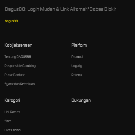
Bagus88: Login Mudah & Link Alternatif Bebas Blokir
bagus88
Kebijaksanaan
Platform
Tentang BAGUS88
Promosi
Responsible Gambling
Loyalty
Pusat Bantuan
Referral
Syarat dan Ketentuan
Kategori
Dukungan
Hot Games
Slots
Live Casino