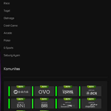
Race
Togel
Olahraga
Crash Game
Arcade
Poker
E-Sports
Sabung Ayam
Komunitas